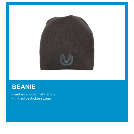
BEANIE
- einfarbig oder mehrfarbig
- mit aufgestickten Logo