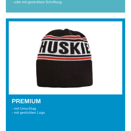
- oder mit gesticktem Schriftzug
PREMIUM
- mit Umschlag
- mit gestickten Logo