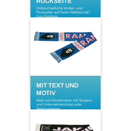
RÜCKSEITE
Unterschiedliche Vorder- und
Rückseiten auf Ihrem Werbeschal?
Kein Problem
MIT TEXT UND
MOTIV
Ideal zum Kombinieren mit Slogans
und Unternehmenslogo oder
Vereinswappen.