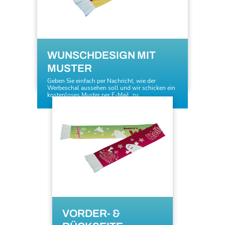
WUNSCHDESIGN MIT
MUSTER
Geben Sie einfach per Nachricht, wie der
Werbeschal aussehen soll und wir schicken ein
kostenloses Muster per E-Mail zu.
VORDER- &