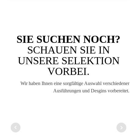
SIE SUCHEN NOCH?
SCHAUEN SIE IN
UNSERE SELEKTION
VORBEI.
Wir haben Ihnen eine sorgfältige Auswahl verschiedener
Ausführungen und Desgins vorbereitet.
8
MÃ¼TZE 1
MÃ¼TZE 2
MÃ¼TZE 3
MÃ¼TZE 4
MÃ¼TZE 5