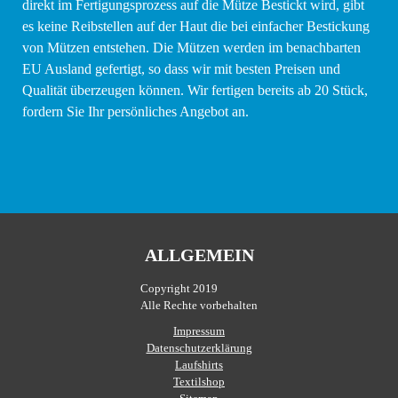
direkt im Fertigungsprozess auf die Mütze Bestickt wird, gibt
es keine Reibstellen auf der Haut die bei einfacher Bestickung
von Mützen entstehen. Die Mützen werden im benachbarten
EU Ausland gefertigt, so dass wir mit besten Preisen und
Qualität überzeugen können. Wir fertigen bereits ab 20 Stück,
fordern Sie Ihr persönliches Angebot an.
ALLGEMEIN
Copyright 2019
Alle Rechte vorbehalten
Impressum
Datenschutzerklärung
Laufshirts
Textilshop