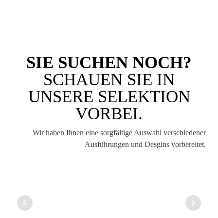
SIE SUCHEN NOCH?
SCHAUEN SIE IN
UNSERE SELEKTION
VORBEI.
Wir haben Ihnen eine sorgfältige Auswahl verschiedener
Ausführungen und Desgins vorbereitet.
8
MÃ¼TZE 1
MÃ¼TZE 2
MÃ¼TZE 3
MÃ¼TZE 4
MÃ¼TZE 5