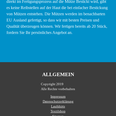
direkt im Fertigungsprozess auf die Mütze Bestickt wird, gibt
es keine Reibstellen auf der Haut die bei einfacher Bestickung
von Mützen entstehen. Die Mützen werden im benachbarten
EU Ausland gefertigt, so dass wir mit besten Preisen und
Qualität überzeugen können. Wir fertigen bereits ab 20 Stück,
fordern Sie Ihr persönliches Angebot an.
ALLGEMEIN
Copyright 2019
Alle Rechte vorbehalten
Impressum
Datenschutzerklärung
Laufshirts
Textilshop